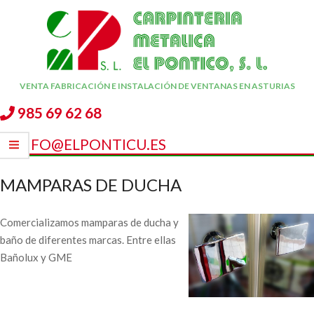
Skip
to
content
CARPINTERÍA
VENTA FABRICACIÓN E INSTALACIÓN DE VENTANAS EN ASTURIAS
METÁLICA
985 69 62 68
EL
INFO@ELPONTICU.ES
PONTICU
Secondary
Navigation
MAMPARAS DE DUCHA
Menu
Comercializamos mamparas de ducha y
baño de diferentes marcas. Entre ellas
Bañolux y GME