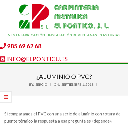
Skip
to
content
CARPINTERÍA
VENTA FABRICACIÓN E INSTALACIÓN DE VENTANAS EN ASTURIAS
METÁLICA
985 69 62 68
EL
INFO@ELPONTICU.ES
PONTICU
Secondary
Navigation
¿ALUMINIO O PVC?
Menu
BY:
SERGIO
ON:
SEPTIEMBRE 1, 2018
Si comparamos el PVC con una serie de aluminio con rotura de
puente térmico la respuesta a esa pregunta es «depende».